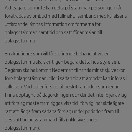
Aktieägare som inte kan delta på stämman personligen får
företrädas av ombud med fullmakt. I samband med kallelsens
utfärdande lämnas information om formerna för
bolagsstämman samt tid och sätt för anmälan till
bolagsstämman.
En aktieägare som vill få ett ärende behandlat vid en
bolagsstämma ska skriftligen begära detta hos styrelsen.
Begäran ska ha kommit Nederman tillhanda minst sju veckor
före bolagsstämman, eller i sådan tid att ärendet kan införas i
kallelsen. Vad gäller förslag till beslut i ärenden som redan
finns upptagna på dagordningen och där det inte följer av lag
att förslag måste framläggas viss tid i förväg, har aktieägare
rätt att lägga fram sådana förslag under perioden fram till
dess att bolagsstämman hålls (inklusive under
bolagsstämman).