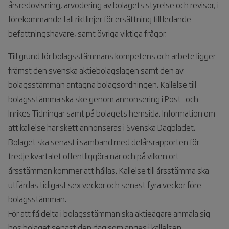
årsredovisning, arvodering av bolagets styrelse och revisor, i
förekommande fall riktlinjer för ersättning till ledande
befattningshavare, samt övriga viktiga frågor.
Till grund för bolagsstämmans kompetens och arbete ligger
främst den svenska aktiebolagslagen samt den av
bolagsstämman antagna bolagsordningen. Kallelse till
bolagsstämma ska ske genom annonsering i Post- och
Inrikes Tidningar samt på bolagets hemsida. Information om
att kallelse har skett annonseras i Svenska Dagbladet.
Bolaget ska senast i samband med delårsrapporten för
tredje kvartalet offentliggöra när och på vilken ort
årsstämman kommer att hållas. Kallelse till årsstämma ska
utfärdas tidigast sex veckor och senast fyra veckor före
bolagsstämman.
För att få delta i bolagsstämman ska aktieägare anmäla sig
hos bolaget senast den dag som anges i kallelsen.