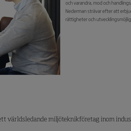
och varandra, mod och handlingsk
Nederman strävar efter att erbjud
rättigheter och utvecklingsmöjl
ett världsledande miljöteknikföretag inom indust