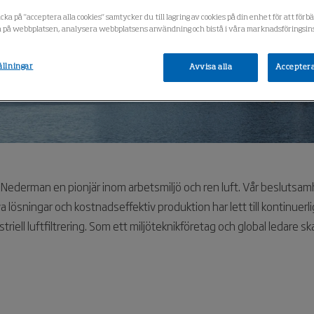
cka på "acceptera alla cookies" samtycker du till lagring av cookies på din enhet för att förb
 på webbplatsen, analysera webbplatsens användning och bistå i våra marknadsföringsins
ällningar
Avvisa alla
Acceptera
 Nederman en pionjär inom arbetsmiljö och ren luft. Vår beslutsam
lösningar och kostnadseffektiv produktion har lett till kontinuer
iell luftfiltrering. Som ett miljöteknikföretag och global ledare skap