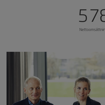
5 7
Nettoomsättni