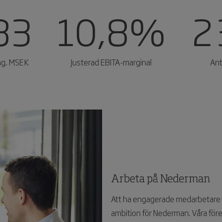
83
10,8%
2
ng, MSEK
Justerad EBITA-marginal
Ant
Arbeta på Nederman
Att ha engagerade medarbetare s
ambition för Nederman. Våra föret