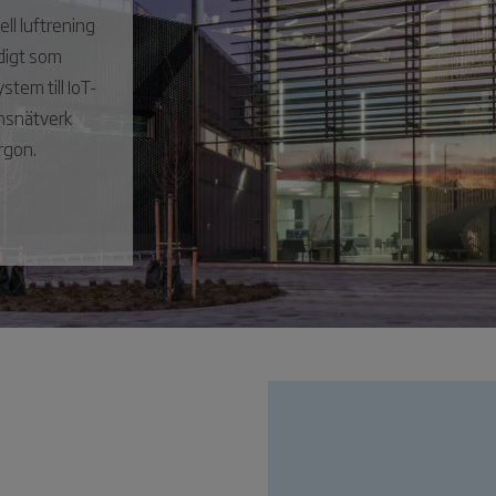
ll luftrening
idigt som
stem till IoT-
onsnätverk
rgon.