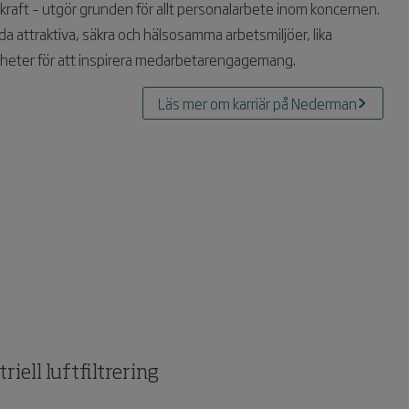
raft – utgör grunden för allt personalarbete inom koncernen.
a attraktiva, säkra och hälsosamma arbetsmiljöer, lika
igheter för att inspirera medarbetarengagemang.
Läs mer om karriär på Nederman
riell luftfiltrering