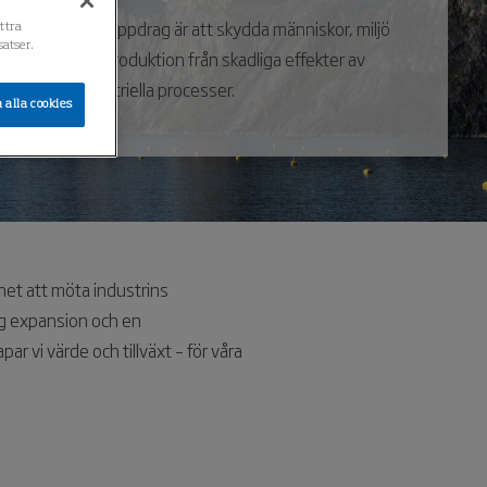
Vårt uppdrag är att skydda människor, miljö
ättra
atser.
och produktion från skadliga effekter av
industriella processer.
 alla cookies
het att möta industrins
lig expansion och en
ar vi värde och tillväxt – för våra