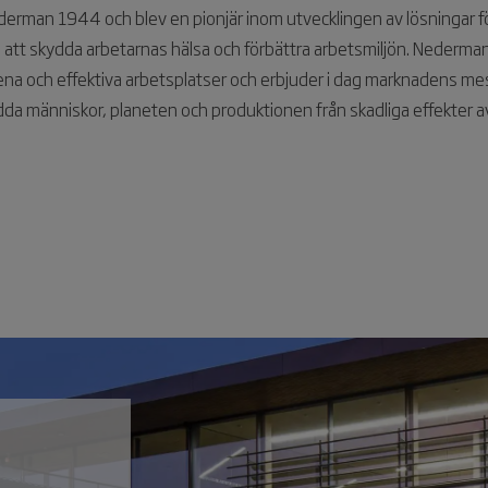
erman 1944 och blev en pionjär inom utvecklingen av lösningar för 
ill att skydda arbetarnas hälsa och förbättra arbetsmiljön. Nederman
rena och effektiva arbetsplatser och erbjuder i dag marknadens me
ydda människor, planeten och produktionen från skadliga effekter av