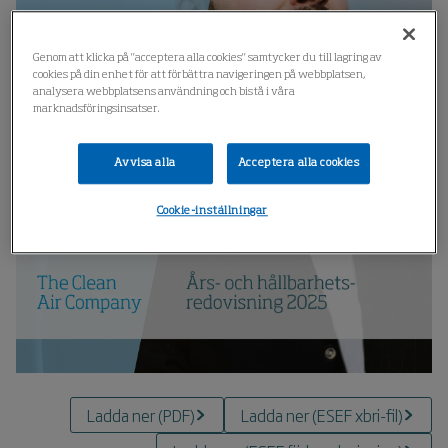
Genom att klicka på "acceptera alla cookies" samtycker du till lagring av
cookies på din enhet för att förbättra navigeringen på webbplatsen,
analysera webbplatsens användning och bistå i våra
marknadsföringsinsatser.
Avvisa alla
Acceptera alla cookies
Cookie-inställningar
Ladda ner
(
PDF
)
Ladda ner
(
ESEF xbri-fil
)