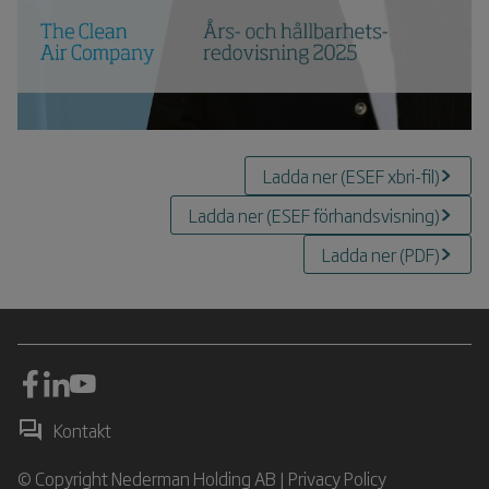
Ladda ner
(
ESEF xbri-fil
)
Ladda ner
(
ESEF förhandsvisning
)
Ladda ner
(
PDF
)
Kontakt
© Copyright Nederman Holding AB |
Privacy Policy