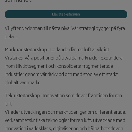
Vi lyfter Nederman till nästa nivå. Vår strategi bygger på fyra
pelare:
Marknadsledarskap
- Ledande där ren luft är viktigt
Vi stärker våra positioner på utvalda marknader, expanderar
inom tillväxtsegment och konsoliderar fragmenterade
industrier genom vår räckvidd och med stöd av ett starkt
globalt varumärke.
Teknikledarskap
- Innovation som driver framtiden för ren
luft
Vi leder utvecklingen och marknaden genom differentierade,
verksamhetskritiska teknologier för ren luft, utvecklade med
innovation i världsklass, digitalisering och hållbarhetsdriven